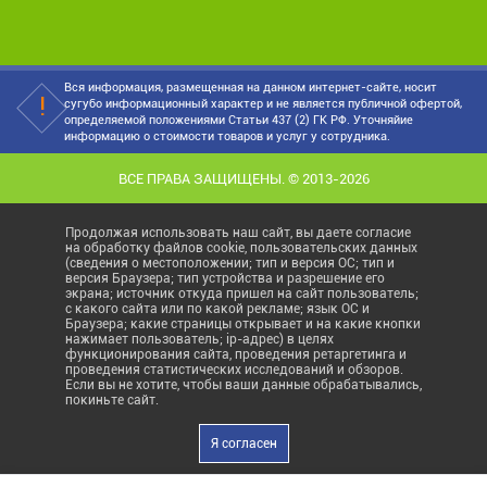
Вся информация, размещенная на данном интернет-сайте, носит
сугубо информационный характер и не является публичной офертой,
определяемой положениями Статьи 437 (2) ГК РФ. Уточняйие
информацию о стоимости товаров и услуг у сотрудника.
ВСЕ ПРАВА ЗАЩИЩЕНЫ. © 2013-2026
Продолжая использовать наш сайт, вы даете согласие
на обработку файлов cookie, пользовательских данных
(сведения о местоположении; тип и версия ОС; тип и
версия Браузера; тип устройства и разрешение его
экрана; источник откуда пришел на сайт пользователь;
с какого сайта или по какой рекламе; язык ОС и
Браузера; какие страницы открывает и на какие кнопки
нажимает пользователь; ip-адрес) в целях
функционирования сайта, проведения ретаргетинга и
проведения статистических исследований и обзоров.
Если вы не хотите, чтобы ваши данные обрабатывались,
покиньте сайт.
Я согласен