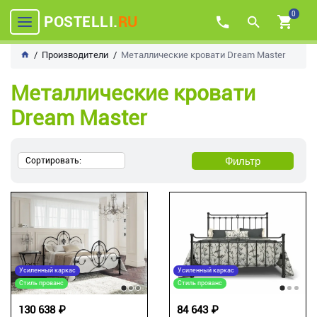
0
POSTELLI.
RU
Производители
Металлические кровати Dream Master
Металлические кровати
Dream Master
Фильтр
Сортировать:
Усиленный каркас
Усиленный каркас
Стиль прованс
Стиль прованс
130 638 ₽
84 643 ₽