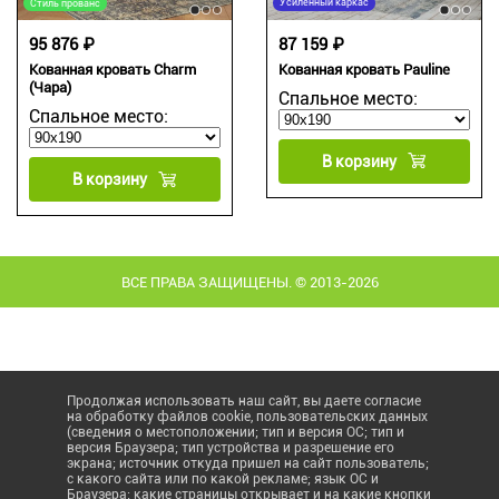
Усиленный каркас
Стиль прованс
87 159 ₽
95 876 ₽
Кованная кровать Pauline
Кованная кровать Charm
(Чара)
Спальное место:
Спальное место:
В корзину
В корзину
ВСЕ ПРАВА ЗАЩИЩЕНЫ. © 2013-2026
Продолжая использовать наш сайт, вы даете согласие
на обработку файлов cookie, пользовательских данных
(сведения о местоположении; тип и версия ОС; тип и
версия Браузера; тип устройства и разрешение его
экрана; источник откуда пришел на сайт пользователь;
с какого сайта или по какой рекламе; язык ОС и
Браузера; какие страницы открывает и на какие кнопки