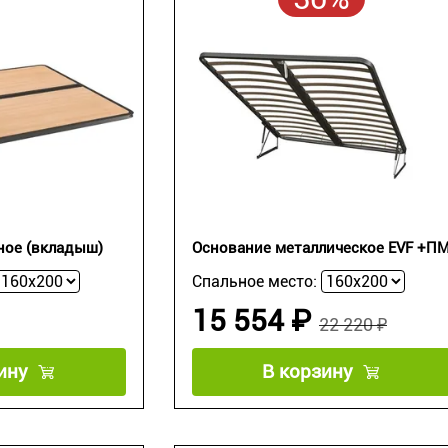
ное (вкладыш)
Основание металлическое EVF +П
Спальное место:
15 554 ₽
22 220 ₽
ину
В корзину