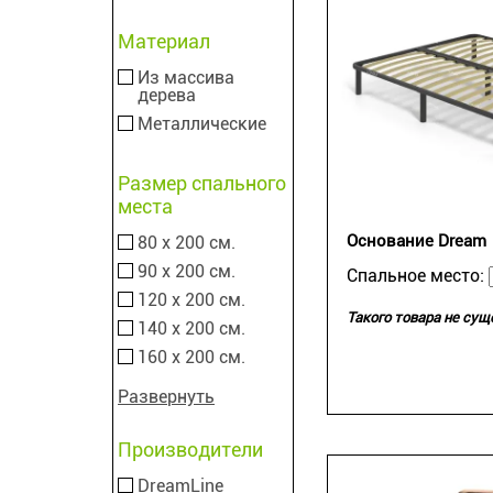
Материал
Из массива
дерева
Металлические
Размер спального
места
Основание Dream
80 х 200 см.
90 х 200 см.
Спальное место:
120 х 200 см.
Такого товара не сущ
140 х 200 см.
160 х 200 см.
Развернуть
Производители
DreamLine