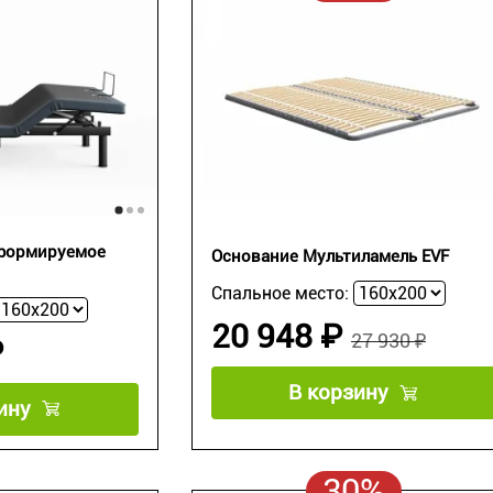
формируемое
Основание Мультиламель EVF
Спальное место:
20 948 ₽
27 930 ₽
₽
В корзину
ину
30%