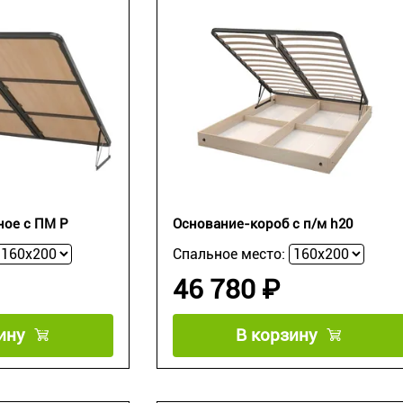
ное с ПМ Р
Основание-короб с п/м h20
Спальное место:
46 780 ₽
ину
В корзину