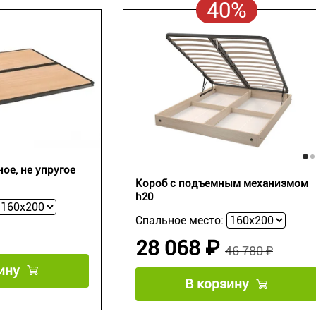
40%
ое, не упругое
Короб с подъемным механизмом
h20
Спальное место:
28 068 ₽
46 780 ₽
ину
В корзину