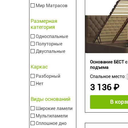
Мир Матрасов
Размерная
категория
Односпальные
Полуторные
Двуспальные
Основание БЕСТ 
Каркас
подъема
Разборный
Спальное место:
Нет
3 136 ₽
Виды оснований
В корз
Широкие ламели
Мультиламели
Сплошное дно