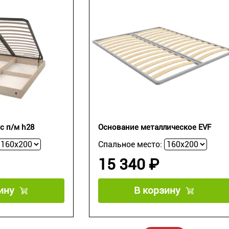
с п/м h28
Основание металлическое EVF
Спальное место:
15 340 ₽
ину
В корзину