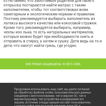
Естественно, что заботливые родители для своего
отпрыска постараются найти матрас с таким
наполнителем, чтобы тот соответствовал всем
санитарным и экологическим нормам и правилам.
Поэтому рекомендуется выбирать наполнитель из
латекса высокого качества или кокосовой стружки.
Кроме того, рекомендуется выбирать, например,
чехлы изо льна, то есть натуральных материалов,
которые можно будет при необходимости снять и
отправить в стирку, а затем и сушку. Дети ведь на то и
дети, что смогут найти грязь, где угодно.
ВСЕ ПРАВА ЗАЩИЩЕНЫ. © 2013-2026
Продолжая использовать наш сайт, вы даете согласие
на обработку файлов cookie, пользовательских данных
(сведения о местоположении; тип и версия ОС; тип и
версия Браузера; тип устройства и разрешение его
экрана; источник откуда пришел на сайт пользователь;
с какого сайта или по какой рекламе; язык ОС и