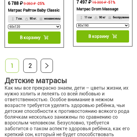
7 497 ₽
15 300 ₽
-51%
6 788 ₽
9 050 ₽
-25%
Матрас Drom Massage
Матрас Райтон Baby Classic
11 см
90 кг
беспружинный
7 см.
90 кг.
независимый
В корзину
В корзину
1
2
Детские матрасы
Как мы все прекрасно знаем, дети – цветы жизни, их
нужно холить и лелеять со всей любовью и
ответственностью. Особое внимание в нежном
возрасте требуется уделять здоровью ребёнка, чьи
детские способности к противостоянию всякого рода
болячкам несколько занижены по сравнению со
взрослым человеком. Безусловно, требуется
заботится о таком аспекте здоровья ребёнка, как его
крепкий сон, который не будет способствовать