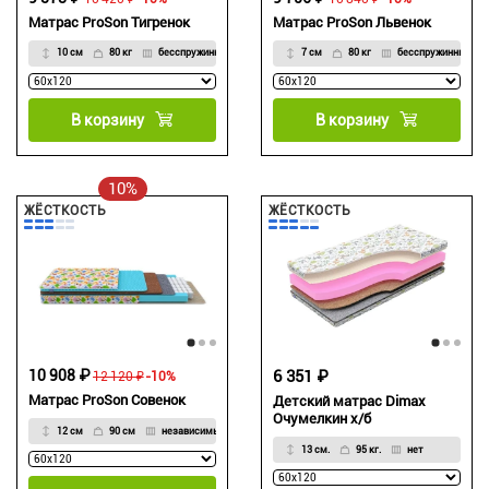
Матрас ProSon Тигренок
Матрас ProSon Львенок
10 см
80 кг
бесспружинный
7 см
80 кг
бесспружинный
В корзину
В корзину
10%
ЖЁСТКОСТЬ
ЖЁСТКОСТЬ
10 908 ₽
6 351 ₽
12 120 ₽
-10%
Матрас ProSon Совенок
Детский матрас Dimax
Очумелкин х/б
12 см
90 см
независимые
13 см.
95 кг.
нет