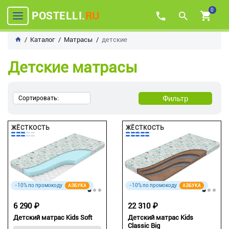
0
POSTELLI.
RU
Каталог
Матрасы
детские
Детские матрасы
Фильтр
Сортировать:
ЖЁСТКОСТЬ
ЖЁСТКОСТЬ
-10% по промокоду
-10% по промокоду
АЗБУКА
АЗБУКА
6 290 ₽
22 310 ₽
Детский матрас Kids Soft
Детский матрас Kids
Classic Big