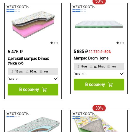
50%
ЖЁСТКОСТЬ
ЖЁСТКОСТЬ
5 475 ₽
5 885 ₽
11 770 ₽
-50%
Матрас Drom Home
Детский матрас Dimax
Умка х/б
8 см
до 90 кг.
нет
12 см.
90 кг.
нет
В корзину
В корзину
30%
ЖЁСТКОСТЬ
ЖЁСТКОСТЬ