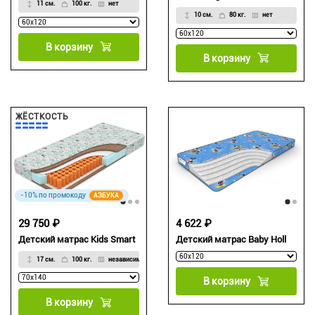
11 см.
100 кг.
нет
10 см.
80 кг.
нет
В корзину
В корзину
ЖЁСТКОСТЬ
-10% по промокоду
АЗБУКА
29 750 ₽
4 622 ₽
Детский матрас Kids Smart
Детский матрас Baby Holl
17 см.
100 кг.
независимый
В корзину
В корзину