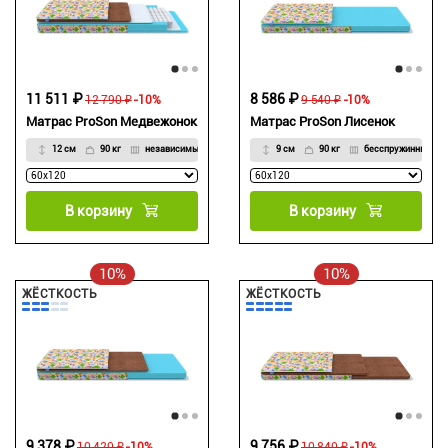
11 511 ₽
8 586 ₽
12 790 ₽
-10%
9 540 ₽
-10%
Матрас ProSon Медвежонок
Матрас ProSon Лисенок
12 см
90 кг
независимые
9 см
90 кг
бесспружинный
В корзину
В корзину
10%
10%
ЖЁСТКОСТЬ
ЖЁСТКОСТЬ
9 378 ₽
9 756 ₽
10 420 ₽
-10%
10 840 ₽
-10%