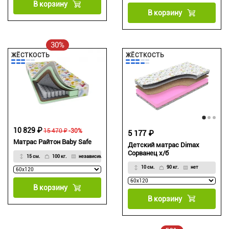
В корзину
В корзину
30%
ЖЁСТКОСТЬ
ЖЁСТКОСТЬ
10 829 ₽
15 470 ₽
-30%
5 177 ₽
Матрас Райтон Baby Safe
Детский матрас Dimax
Сорванец х/б
15 см.
100 кг.
независимый
10 см.
90 кг.
нет
В корзину
В корзину