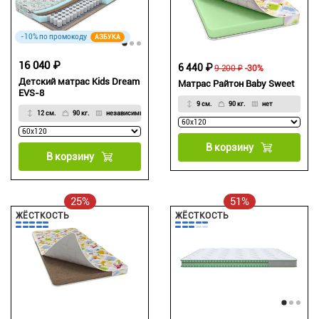
-10% по промокоду
АЗБУКА
16 040 ₽
6 440 ₽
9 200 ₽
-30%
Детский матрас Kids Dream
Матрас Райтон Baby Sweet
EVS-8
9 см.
90 кг.
нет
12 см.
90 кг.
независимый
В корзину
В корзину
25%
51%
ЖЁСТКОСТЬ
ЖЁСТКОСТЬ