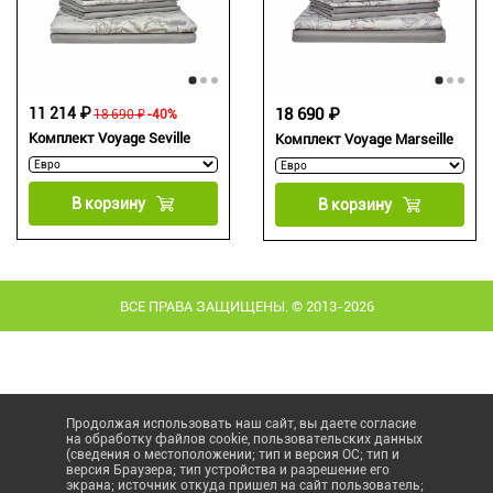
11 214 ₽
18 690 ₽
18 690 ₽
-40%
Комплект Voyage Seville
Комплект Voyage Marseille
В корзину
В корзину
ВСЕ ПРАВА ЗАЩИЩЕНЫ. © 2013-2026
Продолжая использовать наш сайт, вы даете согласие
на обработку файлов cookie, пользовательских данных
(сведения о местоположении; тип и версия ОС; тип и
версия Браузера; тип устройства и разрешение его
экрана; источник откуда пришел на сайт пользователь;