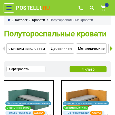
0
POSTELLI.
RU
Каталог
Кровати
Полутороспальные кровати
Полутороспальные кровати
с мягким изголовьем
Деревянные
Металлические
Уг
Фильтр
Сортировать:
Подходит для подъёмного механизма
Подходит для подъёмного механизма
Современный стиль
Современный стиль
-10% по промокоду
-10% по промокоду
АЗБУКА
АЗБУКА