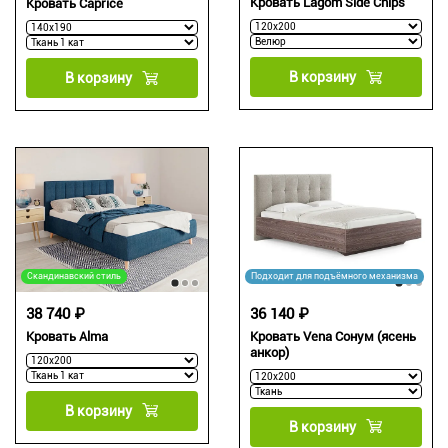
Кровать Lagom Side Chips
Кровать Caprice
В корзину
В корзину
Скандинавский стиль
Подходит для подъёмного механизма
38 740 ₽
36 140 ₽
Кровать Alma
Кровать Vena Сонум (ясень
анкор)
В корзину
В корзину