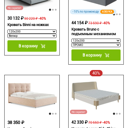
Не скрипит
-10% по промокоду
АЗБУКА
30 132 ₽
50 220 ₽
-40%
44 154 ₽
73 590 ₽
-40%
Кровать Binni на ножках
Кровать Bruno с
подъемным механизмом
В корзину
В корзину
40%
Не скрипит
38 350 ₽
42 330 ₽
70 550 ₽
-40%