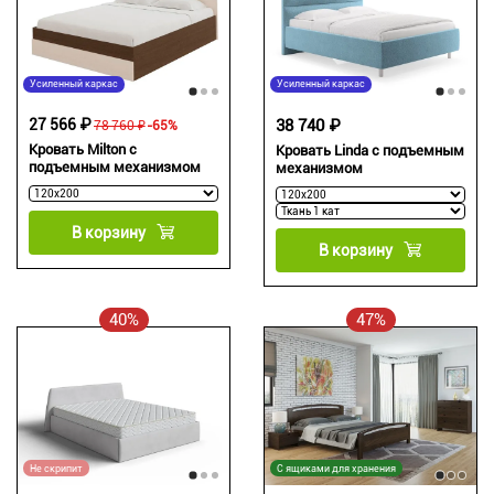
Усиленный каркас
Усиленный каркас
27 566 ₽
38 740 ₽
78 760 ₽
-65%
Кровать Milton с
Кровать Linda с подъемным
подъемным механизмом
механизмом
В корзину
В корзину
40%
47%
Не скрипит
С ящиками для хранения