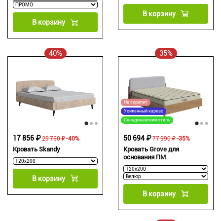
В корзину
В корзину
40%
35%
Не скрипит
Усиленный каркас
Скандинавский стиль
17 856 ₽
50 694 ₽
29 760 ₽
-40%
77 990 ₽
-35%
Кровать Skandy
Кровать Grove для
основания ПМ
В корзину
В корзину