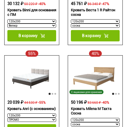
30 132 ₽
45 761 ₽
50 220 ₽
-40%
86 340 ₽
-47%
Кровать Binni для основания
Кровать Веста 1 R Райтон
с ПМ
сосна
В корзину
В корзину
55%
40%
С ящиками для хранения
20 039 ₽
50 196 ₽
44 530 ₽
-55%
83 660 ₽
-40%
Кровать Anri (с основанием)
Кровать Milena М Тахта
Сосна