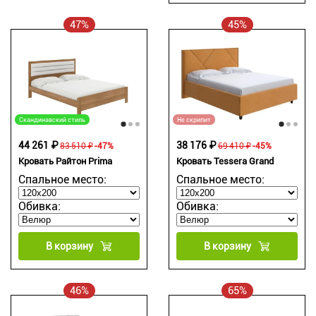
47%
45%
Скандинавский стиль
Не скрипит
44 261 ₽
38 176 ₽
83 510 ₽
-47%
69 410 ₽
-45%
Кровать Райтон Prima
Кровать Tessera Grand
Спальное место:
Спальное место:
Обивка:
Обивка:
В корзину
В корзину
46%
65%