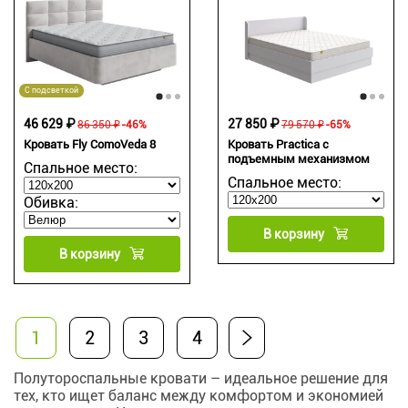
С подсветкой
46 629 ₽
27 850 ₽
86 350 ₽
-46%
79 570 ₽
-65%
Кровать Fly ComoVeda 8
Кровать Practica с
подъемным механизмом
Спальное место:
Спальное место:
Обивка:
В корзину
В корзину
1
2
3
4
Полутороспальные кровати – идеальное решение для
тех, кто ищет баланс между комфортом и экономией