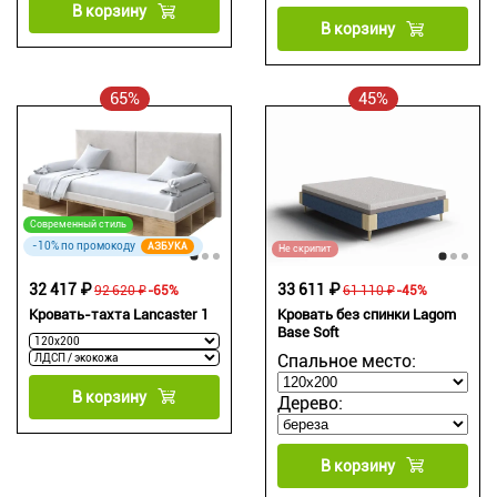
В корзину
В корзину
65%
45%
Современный стиль
-10% по промокоду
АЗБУКА
Не скрипит
32 417 ₽
33 611 ₽
92 620 ₽
-65%
61 110 ₽
-45%
Кровать-тахта Lancaster 1
Кровать без спинки Lagom
Base Soft
Спальное место:
В корзину
Дерево:
В корзину