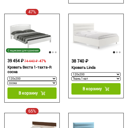
47%
С ящиками для хранения
39 454 ₽
38 740 ₽
74 440 ₽
-47%
Кровать Веста 1-тахта-R
Кровать Linda
сосна
В корзину
В корзину
65%