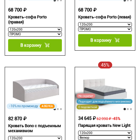
68 700 ₽
68 700 ₽
Кровать-софа Porto
Кровать-софа Porto (левая)
(правая)
В корзину
В корзину
45%
Не скрипит
Подходит для подъёмного механизма
-10% по промокоду
АЗБУКА
С подсветкой
82 870 ₽
34 645 ₽
62 990 ₽
-45%
Парящая кровать New Light
Кровать Bono с подъемным
механизмом