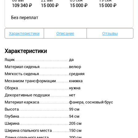
08 авг
22 авг
05 сен
19 сен
109 340 ₽
15 000 ₽
15 000 ₽
15 000 ₽
Без переплат
Характеристики
Описание
Отзывы
Характеристики
Ящик
да
Материал сиденья
велюр
Мягкость сиденья
средняя
Механизм трансформации
книжка
Сборка
нужна
Декоративные подушки
нет
Материал каркаса
фанера, сосновый брус
Высота
99 см
Глубина
94 см
Ширина
205 см
Ширина спального места
150 см
Длина спального места
200 см