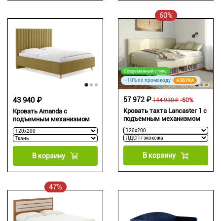
60%
Современный стиль
-10% по промокоду
АЗБУКА
43 940 ₽
57 972 ₽
144 930 ₽
-60%
Кровать тахта Lancaster 1 с
Кровать Amanda с
подъемным механизмом
подъемным механизмом
В корзину
В корзину
47%