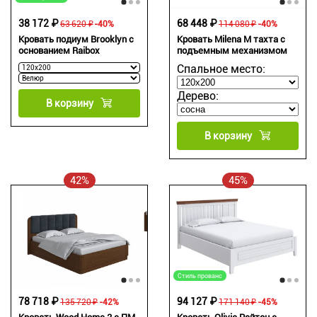
38 172 ₽
68 448 ₽
63 620 ₽
-40%
114 080 ₽
-40%
Кровать подиум Brooklyn с
Кровать Milena М тахта с
основанием Raibox
подъемным механизмом
Спальное место:
Дерево:
В корзину
В корзину
42%
45%
Стиль прованс
78 718 ₽
94 127 ₽
135 720 ₽
-42%
171 140 ₽
-45%