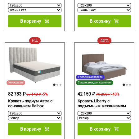
В корзину
В корзину
5%
40%
Усиленный каркас
Не скрипит
С ящиками для хранения
82 783 ₽
42 150 ₽
87 140 ₽
-5%
70 250 ₽
-40%
Кровать подиум Astra с
Кровать Liberty с
основанием Raibox
подъемным механизмом
В корзину
В корзину