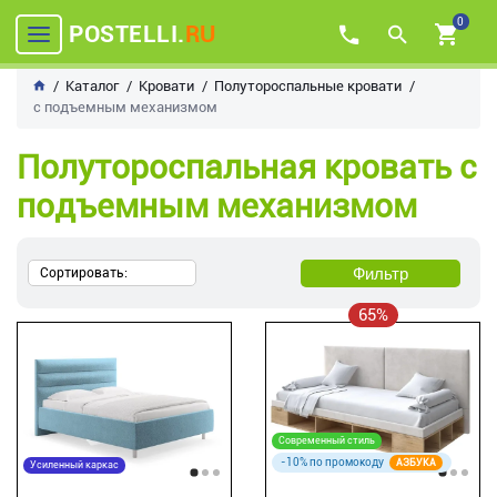
0
POSTELLI.
RU
Каталог
Кровати
Полутороспальные кровати
с подъемным механизмом
Полутороспальная кровать с
подъемным механизмом
Фильтр
Сортировать:
65%
Современный стиль
-10% по промокоду
АЗБУКА
Усиленный каркас