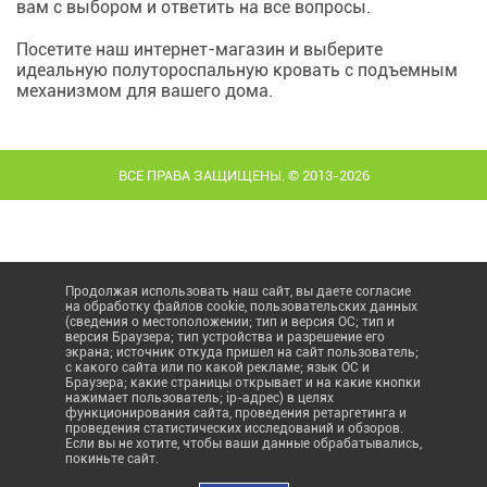
вам с выбором и ответить на все вопросы.
Посетите наш интернет-магазин и выберите
идеальную полутороспальную кровать с подъемным
механизмом для вашего дома.
ВСЕ ПРАВА ЗАЩИЩЕНЫ. © 2013-2026
Продолжая использовать наш сайт, вы даете согласие
на обработку файлов cookie, пользовательских данных
(сведения о местоположении; тип и версия ОС; тип и
версия Браузера; тип устройства и разрешение его
экрана; источник откуда пришел на сайт пользователь;
с какого сайта или по какой рекламе; язык ОС и
Браузера; какие страницы открывает и на какие кнопки
нажимает пользователь; ip-адрес) в целях
функционирования сайта, проведения ретаргетинга и
проведения статистических исследований и обзоров.
Если вы не хотите, чтобы ваши данные обрабатывались,
покиньте сайт.