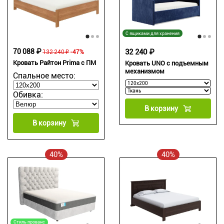
С ящиками для хранения
70 088 ₽
32 240 ₽
132 240 ₽
-47%
Кровать Райтон Prima с ПМ
Кровать UNO с подъемным
механизмом
Спальное место:
Обивка:
В корзину
В корзину
40%
40%
Стиль прованс