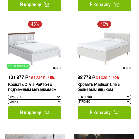
В корзину
В корзину
45%
40%
Стиль прованс
101 877 ₽
38 778 ₽
185 230 ₽
-45%
64 630 ₽
-40%
Кровать Olivia Райтон с
Кровать Madison Lite с
подъемным механизмом
бельевым ящиком
В корзину
В корзину