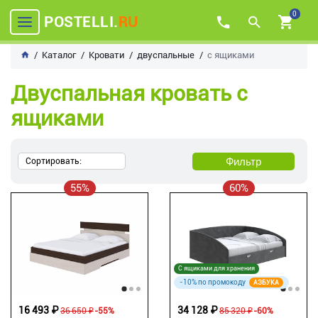
0
POSTELLI.
RU
Каталог
Кровати
двуспальные
с ящиками
Двуспальная кровать с
ящиками
Фильтр
Сортировать:
55%
60%
С ящиками для хранения
-10% по промокоду
АЗБУКА
16 493 ₽
34 128 ₽
36 650 ₽
-55%
85 320 ₽
-60%