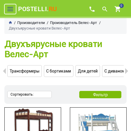
0
POSTELLI.
RU
Производители
Производитель Велес-Арт
Двухъярусные кровати Велес-Арт
Двухъярусные кровати
Велес-Арт
Трансформеры
С бортиками
Для детей
С диваном
Фильтр
Сортировать: