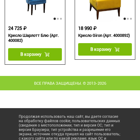
24 725 ₽
18 990 ₽
Кресло Шарлотт Блю (Арт.
Кресло Giron (Арт. 4000892)
400082)
В корзину
В корзину
ВСЕ ПРАВА ЗАЩИЩЕНЫ. © 2013-2026
Продолжая использовать наш сайт, вы даете согласие
на обработку файлов cookie, пользовательских данных
(сведения о местоположении; тип и версия ОС; тип и
версия Браузера; тип устройства и разрешение его
экрана; источник откуда пришел на сайт пользователь;
с какого сайта или по какой рекламе; язык ОС и