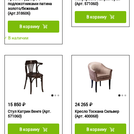
подлокотниками патина
(Арт. 571060)
золото/бежевый
(Арт.318606)
В корзину
В корзину
✓ В наличии
15 850 ₽
24 265 ₽
Стул Катрин Венге (Арт.
Кресло Тоскана Сильвер
571060)
(Арт. 400068)
В корзину
В корзину