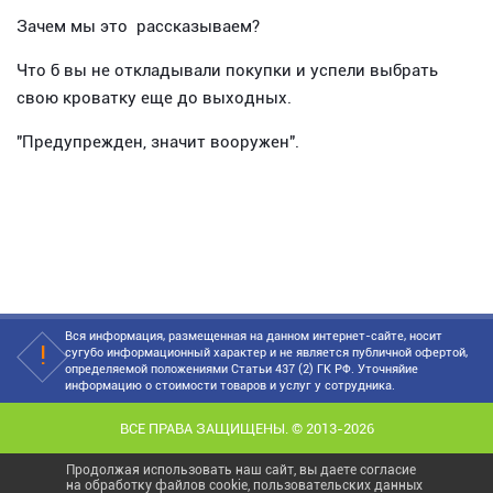
Зачем мы это рассказываем?
Что б вы не откладывали покупки и успели выбрать
свою кроватку еще до выходных.
"Предупрежден, значит вооружен".
Вся информация, размещенная на данном интернет-сайте, носит
сугубо информационный характер и не является публичной офертой,
определяемой положениями Статьи 437 (2) ГК РФ. Уточняйие
информацию о стоимости товаров и услуг у сотрудника.
ВСЕ ПРАВА ЗАЩИЩЕНЫ. © 2013-2026
Продолжая использовать наш сайт, вы даете согласие
на обработку файлов cookie, пользовательских данных