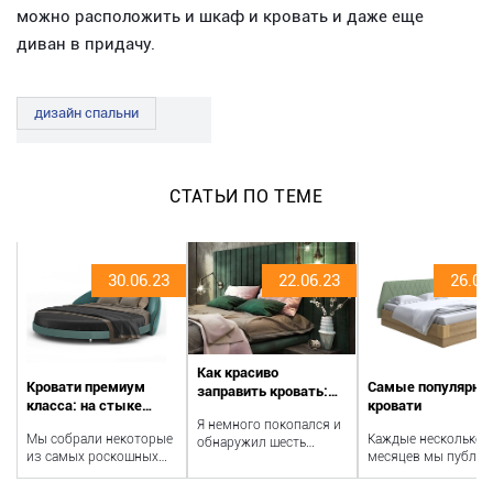
можно расположить и шкаф и кровать и даже еще
диван в придачу.
дизайн спальни
СТАТЬИ ПО ТЕМЕ
30.06.23
22.06.23
26.04
Как красиво
Кровати премиум
Самые популярны
заправить кровать:
класса: на стыке
кровати
расследование
классики и новых
Я немного покопался и
Мы собрали некоторые
Каждые несколько
обнаружил шесть
технологий
из самых роскошных
месяцев мы публик
общих качеств, которые
кроватей, доступных в
самые популярные
делают кровати в 5-
России в 2023 году, для
кровати. Встречайт