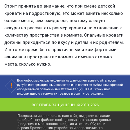
Стоит принять во внимание, что при смене детской
кровати на подростковую, это может занять несколько
больше места, чем ожидалось, поэтому следует
аккуратно рассчитать размер кровати по отношению к
количеству пространства в комнате. Спальные кровати
должны приходиться по вкусу и детям и их родителям.
И в то же время быть практичными и комфортными,
занимая в пространстве комнаты именно столько
места, сколько нужно.
Вся информация, размещенная на данном интернет-сайте, носит
сугубо информационный характер и не является публичной офертой,
определяемой положениями Статьи 437 (2) ГК РФ. Уточняйие
информацию о стоимости товаров и услуг у сотрудника.
ВСЕ ПРАВА ЗАЩИЩЕНЫ. © 2013-2026
Продолжая использовать наш сайт, вы даете согласие
на обработку файлов cookie, пользовательских данных
(сведения о местоположении; тип и версия ОС; тип и
версия Браузера; тип устройства и разрешение его