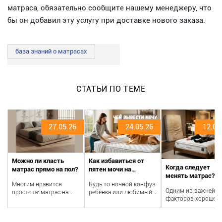
матраса, обязательно сообщите нашему менеджеру, что
бы он добавил эту услугу при доставке нового заказа.
база знаний о матрасах
СТАТЬИ ПО ТЕМЕ
27.05.26
24.05.26
12.05
Можно ли класть
Как избавиться от
Когда следует
матрас прямо на пол?
пятен мочи на
менять матрас?
матрасе: пошаговая
Многим нравится
Будь то ночной конфуз
инструкция
Одним из важнейш
простота: матрас на
ребёнка или любимый
факторов хорошег
полу — и никаких
кот, облюбовавший
ночного сна являет
лишних конструкций.
гостевую кровать, — мы
комфорт вашего
Это дёшево. Но «м...
разобра...