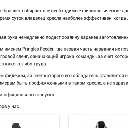
г-браслет собирает все необходимые физиологические дан
время суток владелец кресла наиболее эффективен, когда л
ая рука немедленно подаст хозяину заранее заготовленн
 именем Pringles Feeder, где первая часть названия не 
 игровой сленг, означающий игрока команды, за счет кото
ез какого-либо труда.
ким фидером, за счет которого его обладатель становится
ймерам быть профижженными в таком кресле, а не зарази
ем официального запуска.
ов у нас.