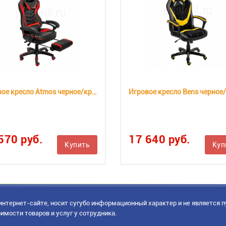
Игровое кресло Atmos черное/красное (Арт. 11517)
570 руб.
17 640 руб.
Купить
Куп
нтернет-сайте, носит сугубо информационный характер и не является 
имости товаров и услуг у сотрудника.