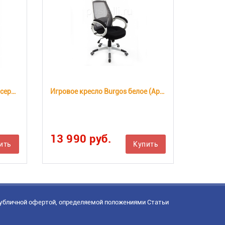
Игровое кресло Bens черное/серое/желтое (Арт. 11507)
Игровое кресло Burgos белое (Арт. 1714)
13 990 руб.
ить
Купить
публичной офертой, определяемой положениями Статьи