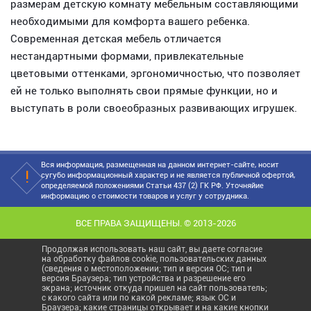
размерам детскую комнату мебельным составляющими
необходимыми для комфорта вашего ребенка.
Современная детская мебель отличается
нестандартными формами, привлекательные
цветовыми оттенками, эргономичностью, что позволяет
ей не только выполнять свои прямые функции, но и
выступать в роли своеобразных развивающих игрушек.
Вся информация, размещенная на данном интернет-сайте, носит
сугубо информационный характер и не является публичной офертой,
определяемой положениями Статьи 437 (2) ГК РФ. Уточняйие
информацию о стоимости товаров и услуг у сотрудника.
ВСЕ ПРАВА ЗАЩИЩЕНЫ. © 2013-2026
Продолжая использовать наш сайт, вы даете согласие
на обработку файлов cookie, пользовательских данных
(сведения о местоположении; тип и версия ОС; тип и
версия Браузера; тип устройства и разрешение его
экрана; источник откуда пришел на сайт пользователь;
с какого сайта или по какой рекламе; язык ОС и
Браузера; какие страницы открывает и на какие кнопки