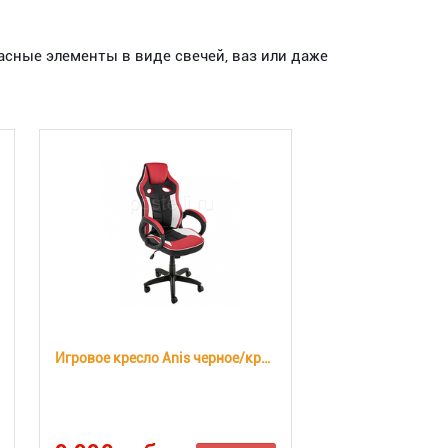
асные элементы в виде свечей, ваз или даже
Игровое кресло Anis черное/красное/белое (Арт. 11324)