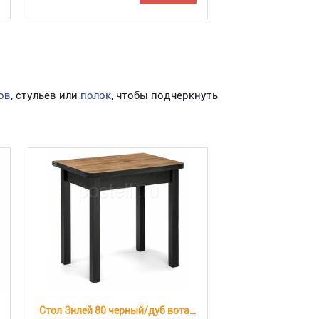
ов
, стульев или
полок
, чтобы подчеркнуть
Стол Энлей 80 черный/дуб вотан (Арт 471767)