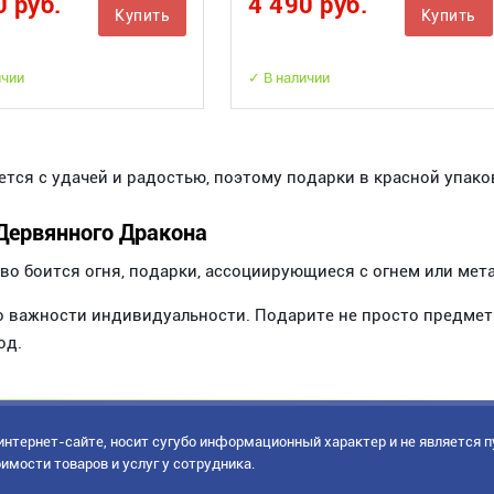
0 руб.
4 490 руб.
Купить
Купить
ичии
✓ В наличии
тся с удачей и радостью, поэтому подарки в красной упаков
 Дервянного Дракона
ево боится огня, подарки, ассоциирующиеся с огнем или мет
 важности индивидуальности. Подарите не просто предметы,
од.
нтернет-сайте, носит сугубо информационный характер и не является 
имости товаров и услуг у сотрудника.