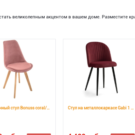
 стать великолепным акцентом в вашем доме. Разместите кр
Деревянный стул Bonuss coral/wood (Арт.15225)
Стул на металлокаркасе Gabi 1 wine red/black (Арт.15379)